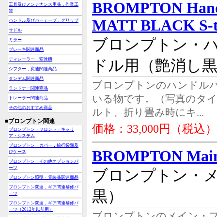
BROMPTON Handl
工具及びメンテナンス用品，作業工
賃
MATT BLACK S-t
ハンドル及びバーテープ，グリップ
サドル
ブロンプトン・ハ
ミラー
ブレーキ関連商品
ディレーラー，変速機
ドル用（艶消し
シフター，変速関連商品
タンデム関連商品
ブロンプトンのハンドル
ランドナー関連商品
いる物です。（写真のタ
トレーラー関連商品
その他のおすすめ商品
ルト、折り畳み時にキ...
■ブロンプトン関連
価格：33,000円（税込）
ブロンプトン・フロント・キャリ
ア・システム
ブロンプトン・カバー，輪行袋類及
BROMPTON Main
びケース
ブロンプトン・その他オプションパ
ーツ
ブロンプトン・
ブロンプトン照明・電装品関連商品
ブロンプトン変速，ギア関連補修パ
黒）
ーツ
ブロンプトン変速，ギア関連補修パ
ーツ（2012年以前用）
ブロンプトンのメイン・フ