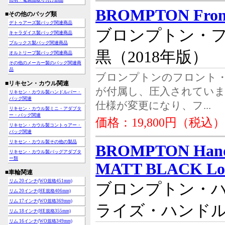
照明・電装品取り付け部品
BROMPTON Front
■その他のバッグ類
デトゥアーズ製バッグ関連商品
ブロンプトン・
キャラダイス製バッグ関連商品
ブルックス製バッグ関連商品
黒（2018年版）
オルトリーブ製バッグ関連商品
その他のメーカー製のバッグ関連商
品
ブロンプトンのフロント
■リキセン・カウル関連
が付属し、圧入されていま
リキセン・カウル製ハンドルバー・
バッグ関連
仕様が変更になり、フ...
リキセン・カウル製ミニ・アダプタ
ー・バッグ関連
価格：19,800円（税込）
リキセン・カウル製コントゥアー・
バッグ関連
リキセン・カウル製その他の製品
BROMPTON Handl
リキセン・カウル製バッグアダプタ
ー類
MATT BLACK Low
■車輪関連
リム 20インチ(WO規格451mm)
ブロンプトン・
リム 20インチ(HE規格406mm)
リム 17インチ(WO規格369mm)
ライズ・ハンド
リム 18インチ(HE規格355mm)
リム 16インチ(WO規格349mm)