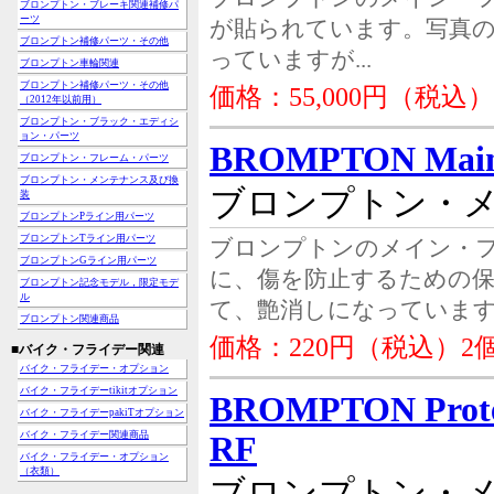
ブロンプトン・ブレーキ関連補修パ
ーツ
が貼られています。写真の
ブロンプトン補修パーツ・その他
っていますが...
ブロンプトン車輪関連
ブロンプトン補修パーツ・その他
価格：55,000円（税込）
（2012年以前用）
ブロンプトン・ブラック・エディシ
ョン・パーツ
BROMPTON Mainfr
ブロンプトン・フレーム・パーツ
ブロンプトン・メンテナンス及び換
ブロンプトン・
装
ブロンプトンPライン用パーツ
ブロンプトンTライン用パーツ
ブロンプトンのメイン・
ブロンプトンGライン用パーツ
に、傷を防止するための
ブロンプトン記念モデル，限定モデ
ル
て、艶消しになっています。20
ブロンプトン関連商品
価格：220円（税込）
■バイク・フライデー関連
バイク・フライデー・オプション
バイク・フライデーtikitオプション
BROMPTON Protect
バイク・フライデーpakiTオプション
バイク・フライデー関連商品
RF
バイク・フライデー・オプション
（衣類）
ブロンプトン・