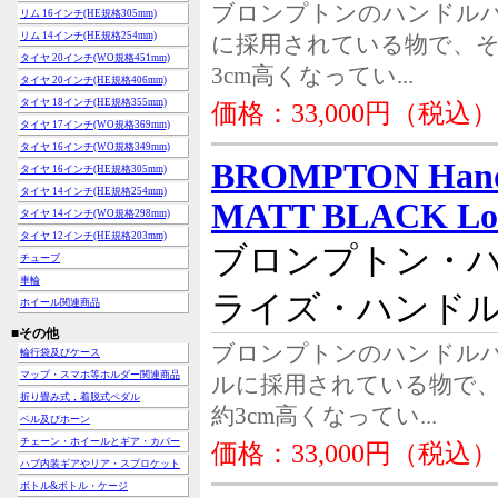
ブロンプトンのハンドルバ
リム 16インチ(HE規格305mm)
リム 14インチ(HE規格254mm)
に採用されている物で、
タイヤ 20インチ(WO規格451mm)
3cm高くなってい...
タイヤ 20インチ(HE規格406mm)
タイヤ 18インチ(HE規格355mm)
価格：33,000円（税込）
タイヤ 17インチ(WO規格369mm)
タイヤ 16インチ(WO規格349mm)
BROMPTON Handl
タイヤ 16インチ(HE規格305mm)
タイヤ 14インチ(HE規格254mm)
MATT BLACK Low
タイヤ 14インチ(WO規格298mm)
タイヤ 12インチ(HE規格203mm)
ブロンプトン・
チューブ
車輪
ライズ・ハンド
ホイール関連商品
■その他
ブロンプトンのハンドルバ
輪行袋及びケース
マップ・スマホ等ホルダー関連商品
ルに採用されている物で
折り畳み式，着脱式ペダル
約3cm高くなってい...
ベル及びホーン
チェーン・ホイールとギア・カバー
価格：33,000円（税込）
ハブ内装ギアやリア・スプロケット
ボトル&ボトル・ケージ