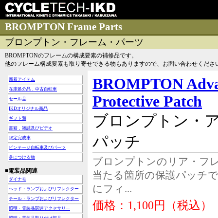
BROMPTON Frame Parts
ブロンプトン・フレーム・パーツ
BROMPTONのフレームの構成要素の補修品です。
他のフレーム構成要素も取り寄せできる物もありますので、お問い合わせくださ
BROMPTON Advanc
新着アイテム
在庫処分品，中古自転車
Protective Patch
セール品
IKDオリジナル商品
ブロンプトン・
ギフト類
書籍，雑誌及びビデオ
パッチ
限定完成車
ビンテージ自転車及びパーツ
身につける物
ブロンプトンのリア・フ
■電装品関連
当たる箇所の保護パッチです。
ダイナモ
にフィ...
ヘッド・ランプおよびリフレクター
テール・ランプおよびリフレクター
価格：1,100円（税込）
照明・電装品関連アクセサリー