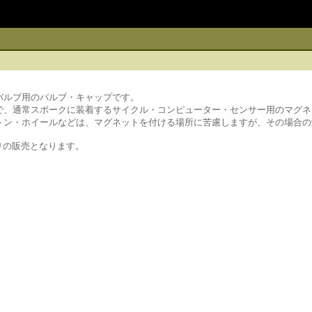
バルブ用のバルブ・キャップです。
で、通常スポークに装着するサイクル・コンピューター・センサー用のマグネ
トン・ホイールなどは、マグネットを付ける場所に苦慮しますが、その場合の
りの販売となります。