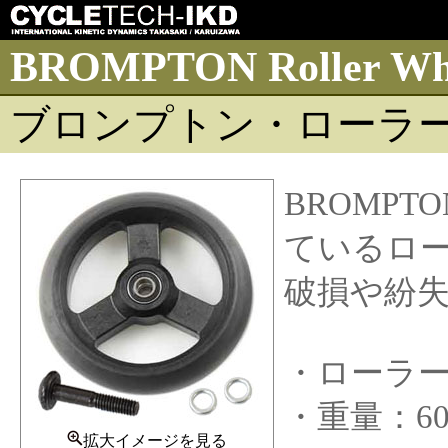
BROMPTON Roller Whe
ブロンプトン・ローラーG
BROMP
ているロ
破損や紛失
・ローラー
・重量：6
拡大イメージを見る