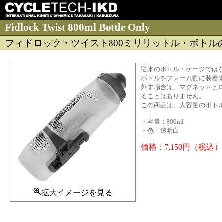
Fidlock Twist 800ml Bottle Only
フィドロック・ツイスト800ミリリットル・ボトル
従来のボトル・ケージでは
ボトルをフレーム側に装着
外す場合は、マグネットと
ることはありません。
この商品は、大容量のボト
・容量：800ml
・色：透明白
価格：7,150円（税込）
拡大イメージを見る