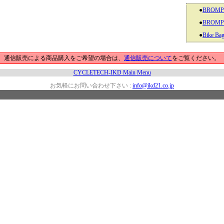
●
BROMP
●
BROMP
●
Bike 
通信販売による商品購入をご希望の場合は、
通信販売について
をご覧ください。
CYCLETECH-IKD Main Menu
お気軽にお問い合わせ下さい :
info@ikd21.co.jp