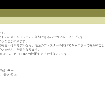
です。
プトンのメインフレームに収納できるパッカブル・タイプです。
することが出来ます。
（荷台）付きモデルなら、底面のファスナーを開けてキャスターで転がすこと
ていません。別売となります。
ルは、C、P、T Line の純正キャリア付きまでです。
高さ 76cm
× 長さ 42cm
）