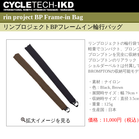
rin project BP Frame-in Bag
リンプロジェクトBPフレームイン輪行バッグ
リンプロジェクトの輪行袋
軽量でコンパクト、ブロン
ブロンプトンを完全に収納
ブロンプトンのリアラック
ショルダーベルトは付属し
BROMPTONの収納可能モデ
・素材：ナイロン
・色：Black, Brown
・展開時サイズ：幅 79cm × 
・収納時サイズ：直径 3.5cm 
・重量：125g
・生産国：日本
価格：11,000円（税込
拡大イメージを見る