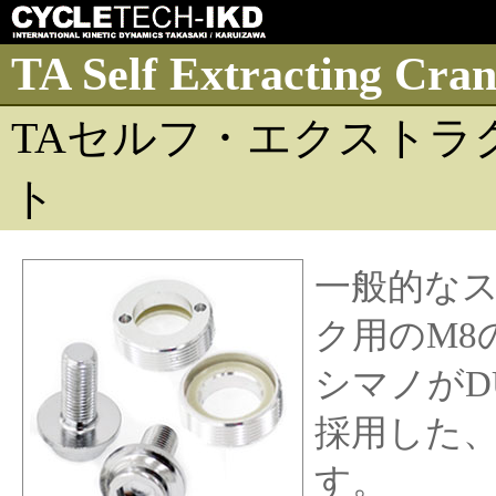
TA Self Extracting Cran
TAセルフ・エクストラ
ト
一般的なス
ク用のM8
シマノがDU
採用した
す。