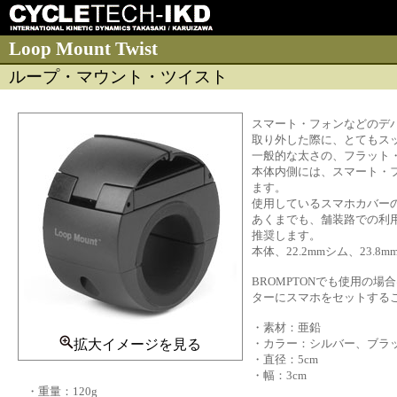
Loop Mount Twist
ループ・マウント・ツイスト
スマート・フォンなどのデ
取り外した際に、とてもス
一般的な太さの、フラット
本体内側には、スマート・
ます。
使用しているスマホカバーの
あくまでも、舗装路での利
推奨します。
本体、22.2mmシム、23.
BROMPTONでも使用の場
ターにスマホをセットする
・素材：亜鉛
拡大イメージを見る
・カラー：シルバー、ブラ
・直径：5cm
・幅：3cm
・重量：120g