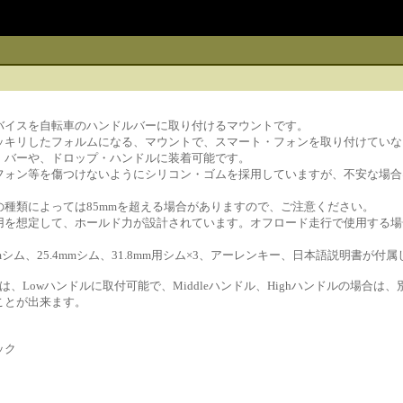
バイスを自転車のハンドルバーに取り付けるマウントです。
ッキリしたフォルムになる、マウントで、スマート・フォンを取り付けていな
・バーや、ドロップ・ハンドルに装着可能です。
フォン等を傷つけないようにシリコン・ゴムを採用していますが、不安な場合
種類によっては85mmを超える場合がありますので、ご注意ください。
用を想定して、ホールド力が設計されています。オフロード走行で使用する場
8mmシム、25.4mmシム、31.8mm用シム×3、アーレンキー、日本語説明書が付
合は、Lowハンドルに取付可能で、Middleハンドル、Highハンドルの場合
ことが出来ます。
ック