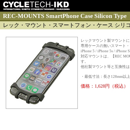
REC-MOUNTS SmartPhone Case Silicon Type
レック・マウント・スマートフォン・ケース シリ
レックマウント製マウントに
専用ケースの無いスマート・
iPhone 5 / iPhone 5s 
対応マウントは、【REC MOUN
す。
他社製マウント等と互換性は
・最低寸法：長さ128mm以上
価格：1,628円（税込）