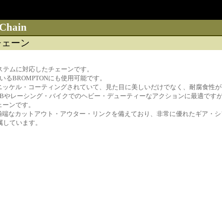
Chain
チェーン
速システムに対応したチェーンです。
いるBROMPTONにも使用可能です。
ニッケル・コーティングされていて、見た目に美しいだけでなく、耐腐食性が
TBやレーシング・バイクでのヘビー・デューティーなアクションに最適です
ェーンです。
08と同じ極端なカットアウト・アウター・リンクを備えており、非常に優れたギア・
が付属しています。
）