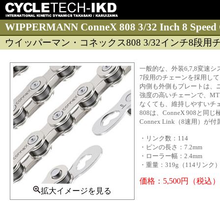
WIPPERMANN ConneX 808 3/32 Inch 8 Speed 
ウイッパーマン・コネックス808 3/32インチ8段用
一般的な、外装6,7,8変
7段用のチェーンを採用して
内側も外側もプレートは、
強度の高いチェーンで、M
なくても、維持しやすいチ
808は、ConneX 9
Connex Link（8速用）
・リンク数：114
・ピンの長さ：7.2mm
・ローラー幅：2.4mm
・重量：319g（114リンク
価格：5,500円（税込）
拡大イメージを見る