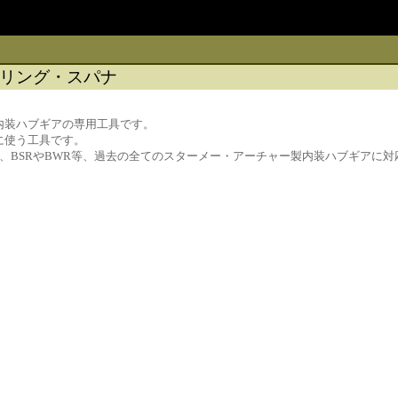
リング・スパナ
内装ハブギアの専用工具です。
に使う工具です。
いる、BSRやBWR等、過去の全てのスターメー・アーチャー製内装ハブギアに