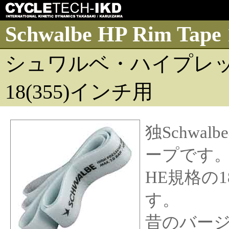
Schwalbe HP Rim Tape 
シュワルベ・ハイプレ
18(355)インチ用
独Schw
ープです
HE規格の1
す。
昔のバージ