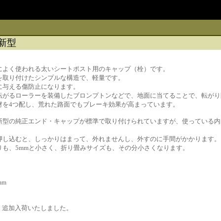
新型
によく使われる太いシートポスト用のキャップ（栓）です。
を取り付けたシンプルな構造で、軽量です。
に与える傷防止になります。
転がるローラーを装備したブロンプトンなどで、地面に当てることで、転がり
材を4つ配し、荒れた路面でもブレーキ効果が高まっています。
新型の純正エンド・キャップが標準で取り付けられていますが、使っている内
押し込むと、しっかりはまって、外れませんし、外すのに手間がかかります。
りも、5mmと小さく、折り畳みサイズも、その分小さくなります。
）
mm
、追加入荷いたしました。