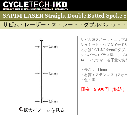
SAPIM LASER Straight Double Butted Spoke S
サピム・レーザー・ストレート・ダブルバテッド・
サピム製スポークとニップル
シュミット・ハブダイナモSO
太さは2.0/1.5/2.0mm
シルバーのブラス製ニップ
143mmですが、若干量で
・長さ：144mm
・材質：ステンレス（スポ
・色：黒
価格：9,900円（税込
拡大イメージを見る