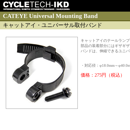
CATEYE Universal Mounting Band
キャットアイ・ユニバーサル取付バンド
キャットアイのテールランプ
部品の装着部分にはギザギザ
バンドは、伸縮できるユニバ
・対応径：φ18.0mm～φ40.0
価格：275円（税込）