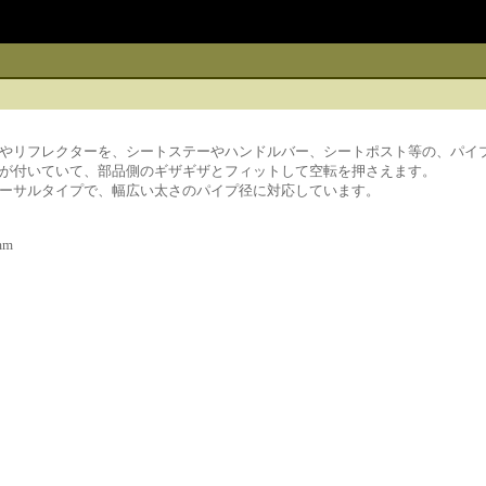
やリフレクターを、シートステーやハンドルバー、シートポスト等の、パイ
が付いていて、部品側のギザギザとフィットして空転を押さえます。
ーサルタイプで、幅広い太さのパイプ径に対応しています。
mm