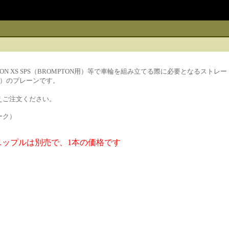
N XS SPS（BROMPTON用）等で車輪を組み立てる際に必要となるスト
mm）のプレーンです。
えご注文ください。
ーク）
ニップルは別売で、1本の価格です