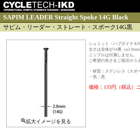
SAPIM LEADER Straight Spoke 14G Black
サピム・リーダー・ストレート・スポーク14G黒
シュミット・ハブダイナモSO
太さは全体が14番（φ2.0
ニップルは付属しません。
ご希望の長さをご指示のう
・材質：ステンレス（スポ
・色：黒
価格：135円（税込）
拡大イメージを見る