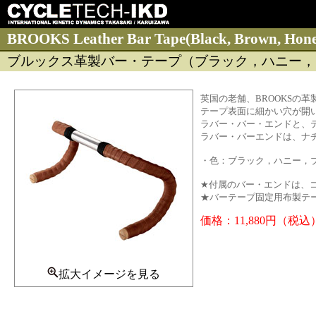
BROOKS Leather Bar Tape(Black, Brown, Hon
ブルックス革製バー・テープ（ブラック，ハニー，
英国の老舗、BROOKSの
テープ表面に細かい穴が開
ラバー・バー・エンドと、
ラバー・バーエンドは、ナ
・色：ブラック，ハニー，
★付属のバー・エンドは、
★バーテープ固定用布製テ
価格：11,880円（税込
拡大イメージを見る