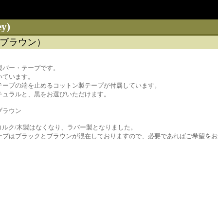
ey)
ブラウン）
革製バー・テープです。
いています。
テープの端を止めるコットン製テープが付属しています。
チュラルと、黒をお選びいただけます。
ブラウン
コルク/木製はなくなり、ラバー製となりました。
ープはブラックとブラウンが混在しておりますので、必要であればご希望をお
）