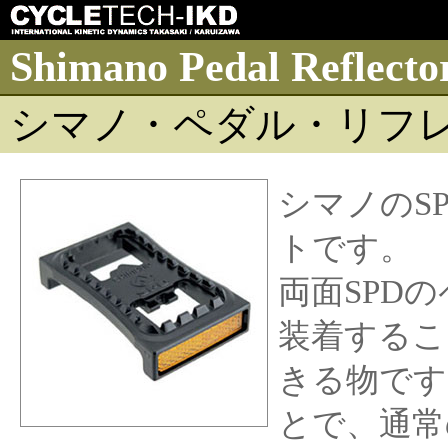
Shimano Pedal Reflect
シマノ・ペダル・リフレク
シマノのS
トです。
両面SPD
装着するこ
きる物です
とで、通常