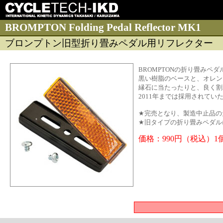
BROMPTON Folding Pedal Reflector MK1
ブロンプトン旧型折り畳みペダル用リフレクター
BROMPTONの折り畳みペ
黒い樹脂のベースと、オレン
縁石に当たったりと、良く割
2011年までは採用されて
★完売となり、製造中止品の
★旧タイプの折り畳みペダル
価格：990円（税込）