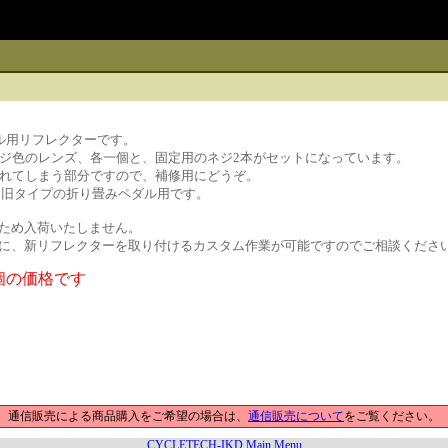
ダル用リフレクターです。
ジ色のレンズ、各一個と、固定用のネジ2本がセットになっています。
れてしまう部分ですので、補修用にどうぞ。
いた旧タイプの折り畳みペダル用です。
ため入荷いたしません。
に、新リフレクターを取り付けるカスタム作業が可能ですのでご相談くださ
1個の価格です
通信販売による商品購入をご希望の場合は、
通信販売について
をご覧ください。
CYCLETECH-IKD Main Menu